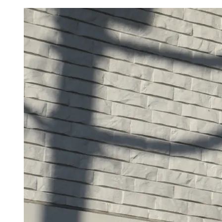
コ
ン
テ
ン
ツ
へ
移
動