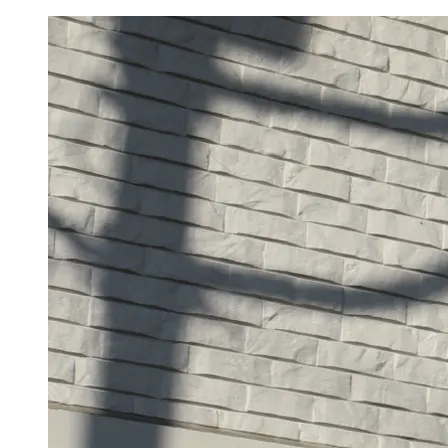
コ
ン
テ
ン
ツ
へ
移
動