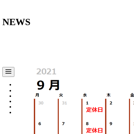
コ
ン
NEWS
テ
ン
ツ
へ
移
動
予約する
NEWS
ABOUT
MENU
ACCESS
予約する