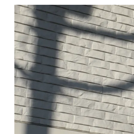
コ
ン
テ
ン
ツ
へ
移
動